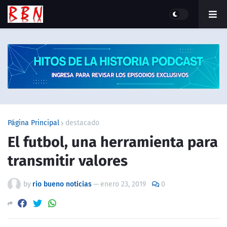
Página Principal
destacado
El futbol, una herramienta para
transmitir valores
by
rio bueno noticias
—
enero 23, 2019
0