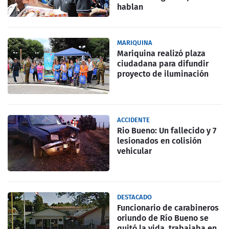
hablan
MARIQUINA
Mariquina realizó plaza
ciudadana para difundir
proyecto de iluminación
ACCIDENTE
Rio Bueno: Un fallecido y 7
lesionados en colisión
vehicular
DESTACADO
Funcionario de carabineros
oriundo de Río Bueno se
quitó la vida, trabajaba en