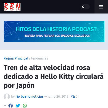
Página Principal
tendencias
Tren de alta velocidad rosa
dedicado a Hello Kitty circulará
por Japón
by
rio bueno noticias
—
junio 26, 2018
0