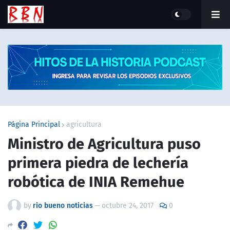
Página Principal
agricultura
Ministro de Agricultura puso
primera piedra de lechería
robótica de INIA Remehue
by
rio bueno noticias
—
octubre 24, 2017
0