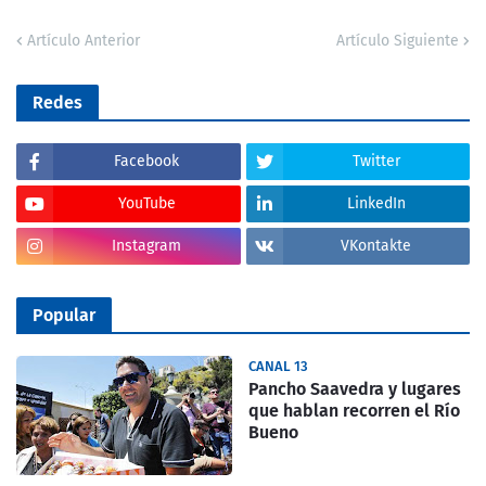
Artículo Anterior
Artículo Siguiente
Redes
Facebook
Twitter
YouTube
LinkedIn
Instagram
VKontakte
Popular
CANAL 13
Pancho Saavedra y lugares
que hablan recorren el Río
Bueno