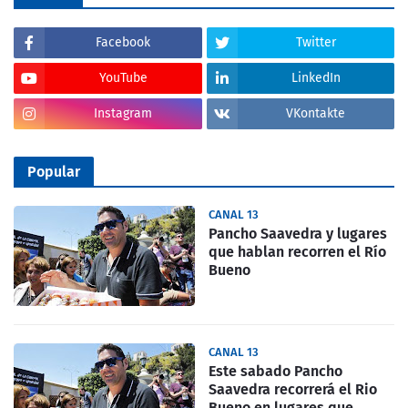
Facebook
Twitter
YouTube
LinkedIn
Instagram
VKontakte
Popular
CANAL 13
Pancho Saavedra y lugares
que hablan recorren el Río
Bueno
CANAL 13
Este sabado Pancho
Saavedra recorrerá el Rio
Bueno en lugares que