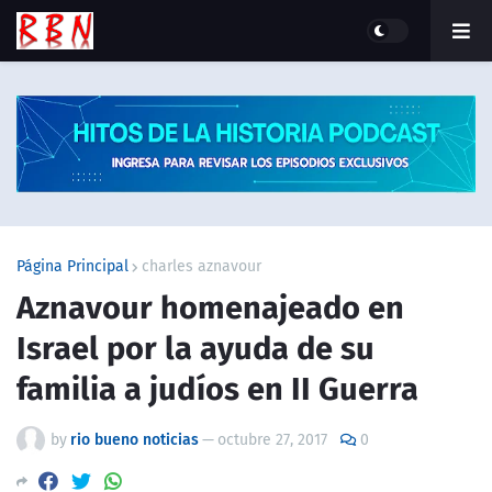
Página Principal
charles aznavour
Aznavour homenajeado en
Israel por la ayuda de su
familia a judíos en II Guerra
by
rio bueno noticias
—
octubre 27, 2017
0