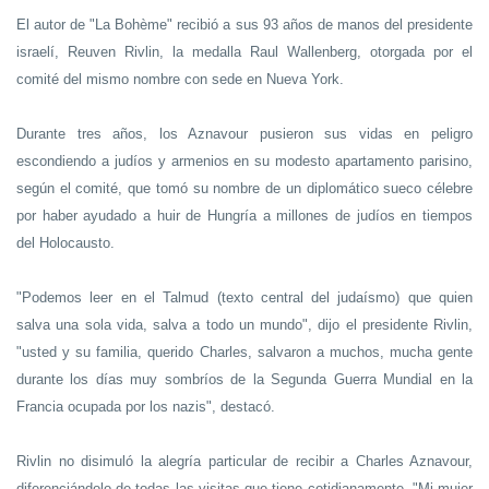
El autor de "La Bohème" recibió a sus 93 años de manos del presidente
israelí, Reuven Rivlin, la medalla Raul Wallenberg, otorgada por el
comité del mismo nombre con sede en Nueva York.
Durante tres años, los Aznavour pusieron sus vidas en peligro
escondiendo a judíos y armenios en su modesto apartamento parisino,
según el comité, que tomó su nombre de un diplomático sueco célebre
por haber ayudado a huir de Hungría a millones de judíos en tiempos
del Holocausto.
"Podemos leer en el Talmud (texto central del judaísmo) que quien
salva una sola vida, salva a todo un mundo", dijo el presidente Rivlin,
"usted y su familia, querido Charles, salvaron a muchos, mucha gente
durante los días muy sombríos de la Segunda Guerra Mundial en la
Francia ocupada por los nazis", destacó.
Rivlin no disimuló la alegría particular de recibir a Charles Aznavour,
diferenciándolo de todas las visitas que tiene cotidianamente. "Mi mujer