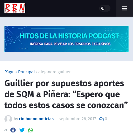
Página Principal
alejandro guillier
Guillier por supuestos aportes
de SQM a Piñera: “Espero que
todos estos casos se conozcan”
by
rio bueno noticias
—
septiembre 26, 2017
0