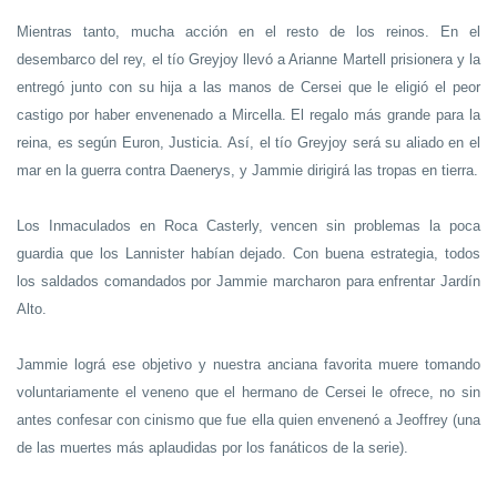
Mientras tanto, mucha acción en el resto de los reinos. En el
desembarco del rey, el tío Greyjoy llevó a Arianne Martell prisionera y la
entregó junto con su hija a las manos de Cersei que le eligió el peor
castigo por haber envenenado a Mircella. El regalo más grande para la
reina, es según Euron, Justicia. Así, el tío Greyjoy será su aliado en el
mar en la guerra contra Daenerys, y Jammie dirigirá las tropas en tierra.
Los Inmaculados en Roca Casterly, vencen sin problemas la poca
guardia que los Lannister habían dejado. Con buena estrategia, todos
los saldados comandados por Jammie marcharon para enfrentar Jardín
Alto.
Jammie lográ ese objetivo y nuestra anciana favorita muere tomando
voluntariamente el veneno que el hermano de Cersei le ofrece, no sin
antes confesar con cinismo que fue ella quien envenenó a Jeoffrey (una
de las muertes más aplaudidas por los fanáticos de la serie).