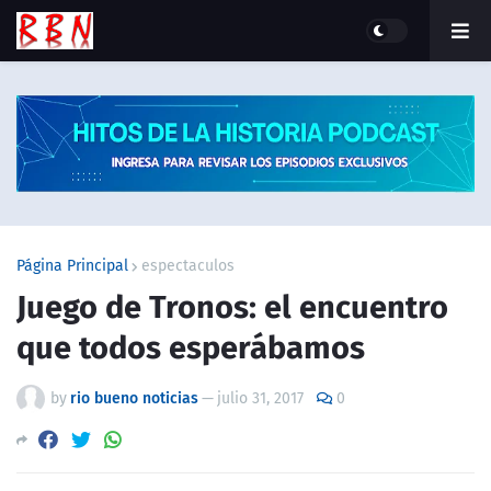
Página Principal
espectaculos
Juego de Tronos: el encuentro
que todos esperábamos
by
rio bueno noticias
—
julio 31, 2017
0