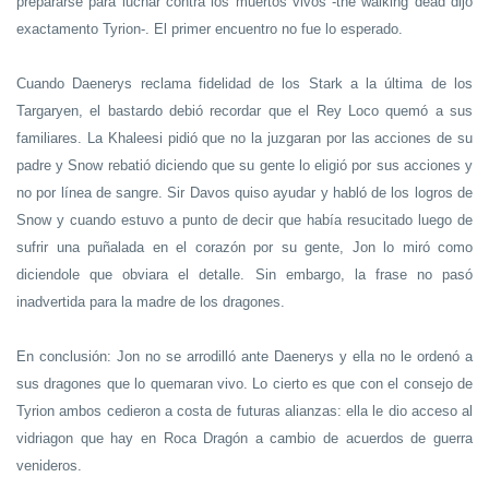
prepararse para luchar contra los muertos vivos -the walking dead dijo
exactamento Tyrion-. El primer encuentro no fue lo esperado.
Cuando Daenerys reclama fidelidad de los Stark a la última de los
Targaryen, el bastardo debió recordar que el Rey Loco quemó a sus
familiares. La Khaleesi pidió que no la juzgaran por las acciones de su
padre y Snow rebatió diciendo que su gente lo eligió por sus acciones y
no por línea de sangre. Sir Davos quiso ayudar y habló de los logros de
Snow y cuando estuvo a punto de decir que había resucitado luego de
sufrir una puñalada en el corazón por su gente, Jon lo miró como
diciendole que obviara el detalle. Sin embargo, la frase no pasó
inadvertida para la madre de los dragones.
En conclusión: Jon no se arrodilló ante Daenerys y ella no le ordenó a
sus dragones que lo quemaran vivo. Lo cierto es que con el consejo de
Tyrion ambos cedieron a costa de futuras alianzas: ella le dio acceso al
vidriagon que hay en Roca Dragón a cambio de acuerdos de guerra
venideros.