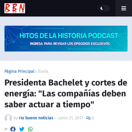
Página Principal
lluvia
Presidenta Bachelet y cortes de
energía: "Las compañías deben
saber actuar a tiempo"
by
rio bueno noticias
—
junio 21, 2017
0