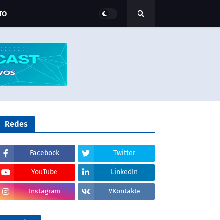
TO
Redes
Facebook
Twitter
YouTube
LinkedIn
Instagram
VKontakte