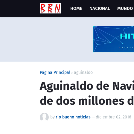
HOME
NACIONAL
MUNDO
Página Principal
aguinaldo
Aguinaldo de Nav
de dos millones 
by
rio bueno noticias
—
diciembre 02, 2016