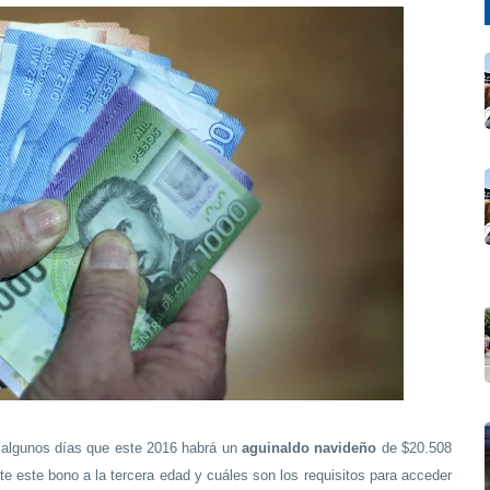
 algunos días que este 2016 habrá un
aguinaldo navideño
de $20.508
e este bono a la tercera edad y cuáles son los requisitos para acceder