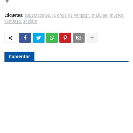
pp
Etiquetas:
espectaculos
la oreja de vangogh
maluma
musica
santiago
shakira
Comentar