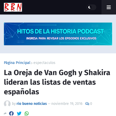
Página Principal
espectaculos
La Oreja de Van Gogh y Shakira
lideran las listas de ventas
españolas
by
rio bueno noticias
—
noviembre 19, 2016
0