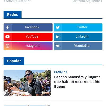
Artículo Anterior
Artículo Siguiente
Redes
Facebook
Twitter
YouTube
LinkedIn
Instagram
VKontakte
Popular
CANAL 13
Pancho Saavedra y lugares
que hablan recorren el Río
Bueno