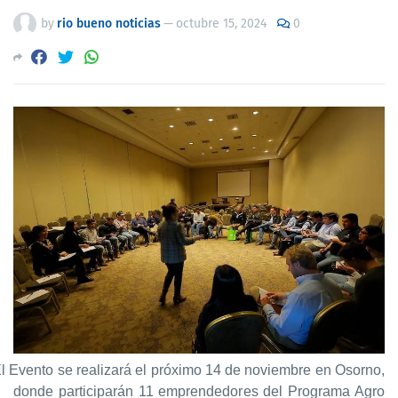
by
rio bueno noticias
—
octubre 15, 2024
0
l Evento se realizará el próximo 14 de noviembre en Osorno,
donde participarán 11 emprendedores del Programa Agro