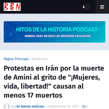
Página Principal
destacado
Protestas en Irán por la muerte
de Amini al grito de "¡Mujeres,
vida, libertad!" causan al
menos 17 muertos
by
rio bueno noticias
—
septiembre 22, 2022
0