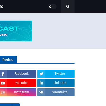
TO
Redes
Facebook
Twitter
YouTube
LinkedIn
Instagram
VKontakte