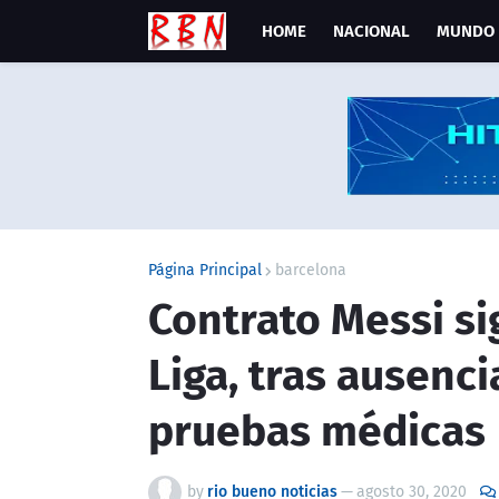
HOME
NACIONAL
MUNDO
Página Principal
barcelona
Contrato Messi si
Liga, tras ausenci
pruebas médicas
by
rio bueno noticias
—
agosto 30, 2020