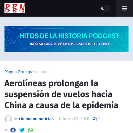
Página Principal
china
Aerolíneas prolongan la
suspensión de vuelos hacia
China a causa de la epidemia
by
rio bueno noticias
—
febrero 06, 2020
0