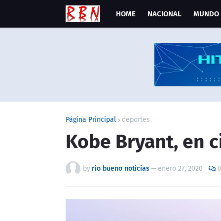
HOME
NACIONAL
MUNDO
Página Principal
deportes
Kobe Bryant, en c
by
rio bueno noticias
—
enero 27, 2020