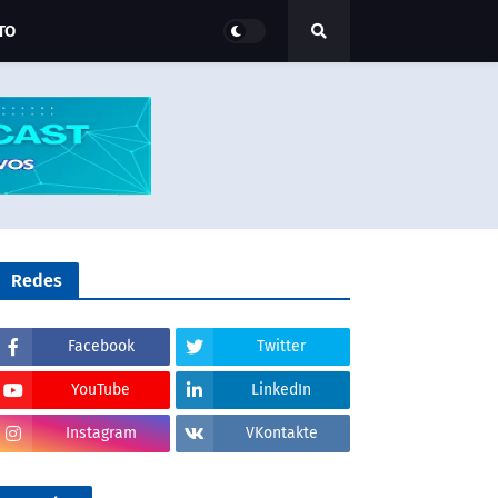
TO
Redes
Facebook
Twitter
YouTube
LinkedIn
Instagram
VKontakte