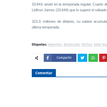
33.643: anotó en la temporada regular. Cuarto 
LeBron James (33.644) que lo superó el sábado, 
323.3: millones de dólares, su salario acumul
última temporada.
Etiquetas:
deportes
destacado
dicfras
kobe br
Compartir
Comentar