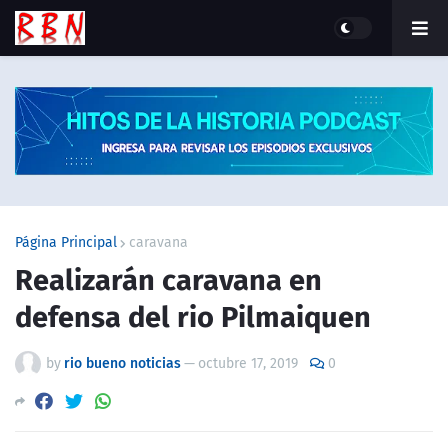
Página Principal
caravana
Realizarán caravana en
defensa del rio Pilmaiquen
by
rio bueno noticias
—
octubre 17, 2019
0