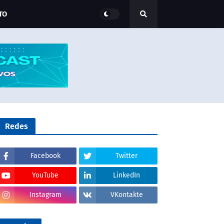
TO
Redes
Facebook
Twitter
YouTube
LinkedIn
Instagram
VKontakte