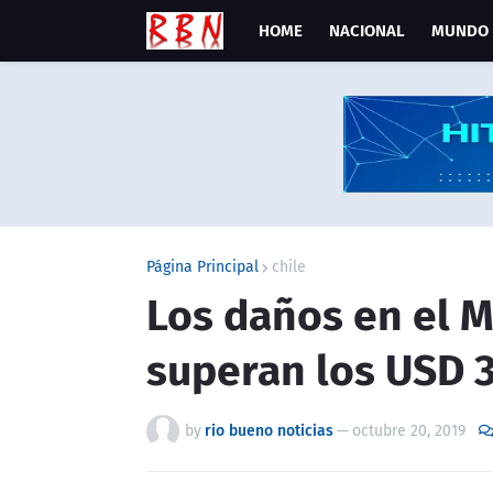
HOME
NACIONAL
MUNDO
Página Principal
chile
Los daños en el M
superan los USD 
by
rio bueno noticias
—
octubre 20, 2019