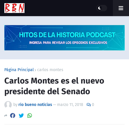
Página Principal
carlos montes
Carlos Montes es el nuevo
presidente del Senado
by
rio bueno noticias
—
marzo 11, 2018
0