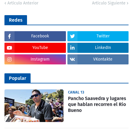
Artículo Anterior
Artículo Siguiente
Redes
Facebook
Twitter
YouTube
LinkedIn
Instagram
VKontakte
Popular
CANAL 13
Pancho Saavedra y lugares
que hablan recorren el Río
Bueno