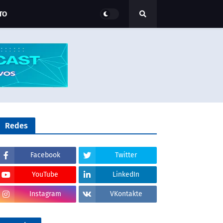
TO
Redes
Facebook
Twitter
YouTube
LinkedIn
Instagram
VKontakte