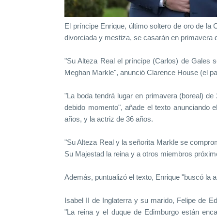
El príncipe Enrique, último soltero de oro de la
divorciada y mestiza, se casarán en primavera d
"Su Alteza Real el príncipe (Carlos) de Gales
Meghan Markle", anunció Clarence House (el palac
"La boda tendrá lugar en primavera (boreal) de
debido momento", añade el texto anunciando el 
años, y la actriz de 36 años.
"Su Alteza Real y la señorita Markle se comprom
Su Majestad la reina y a otros miembros próximos
Además, puntualizó el texto, Enrique "buscó la a
Isabel II de Inglaterra y su marido, Felipe de E
"La reina y el duque de Edimburgo están encant