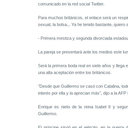
comunicado en la red social Twitter.
Para muchos británicos, el enlace será un respir
sexual, la bolsa... Ya he tenido bastante, quiero
- Primera mestiza y segunda divorciada estadou
La pareja se presentará ante los medios este lun
Será la primera boda real en siete años y llega
una alta aceptación entre los británicos.
"Desde que Guillermo se casó con Catalina, todo 
interés por ella y la aprecian más", dijo a la AF
Enrique es nieto de la reina Isabel II y segu
Guillermo.
El príncipe sirvió en el ejército, en la guerr