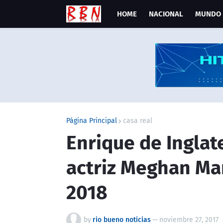
HOME
NACIONAL
MUNDO
Página Principal
casa real
Enrique de Inglat
actriz Meghan Ma
2018
by
rio bueno noticias
—
noviembre 27, 2017