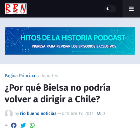
Página Principal
deportes
¿Por qué Bielsa no podría
volver a dirigir a Chile?
by
rio bueno noticias
—
octubre 19, 2017
0