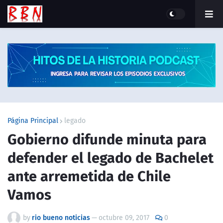
Página Principal
legado
Gobierno difunde minuta para
defender el legado de Bachelet
ante arremetida de Chile
Vamos
by
rio bueno noticias
—
octubre 09, 2017
0