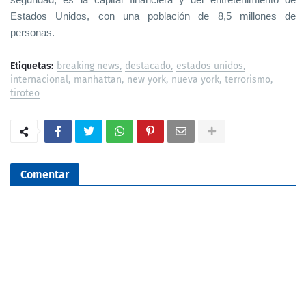
Estados Unidos, con una población de 8,5 millones de
personas.
Etiquetas:
breaking news
destacado
estados unidos
internacional
manhattan
new york
nueva york
terrorismo
tiroteo
Comentar