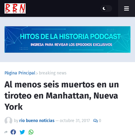
Página Principal
breaking news
Al menos seis muertos en un
tiroteo en Manhattan, Nueva
York
by
rio bueno noticias
—
octubre 31, 2017
0