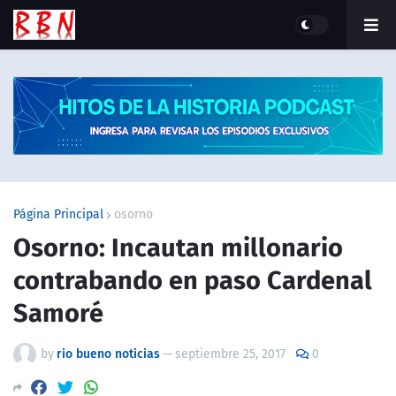
Página Principal
osorno
Osorno: Incautan millonario
contrabando en paso Cardenal
Samoré
by
rio bueno noticias
—
septiembre 25, 2017
0