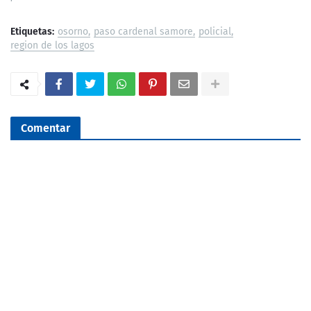
Etiquetas:
osorno
paso cardenal samore
policial
region de los lagos
Comentar