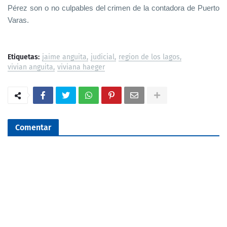
Pérez son o no culpables del crimen de la contadora de Puerto
Varas.
Etiquetas:
jaime anguita
judicial
region de los lagos
vivian anguita
viviana haeger
Comentar