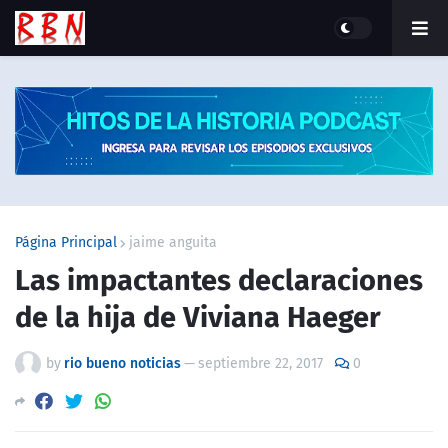
Página Principal
jaime anguita
Las impactantes declaraciones
de la hija de Viviana Haeger
by
rio bueno noticias
—
septiembre 22, 2017
0