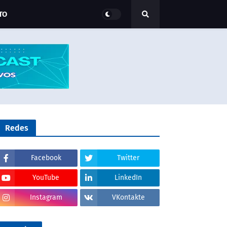
TO
Redes
Facebook
Twitter
YouTube
LinkedIn
Instagram
VKontakte