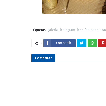
Etiquetas:
galeria
instagram
jennifer lopez
sha
Compartir
Comentar