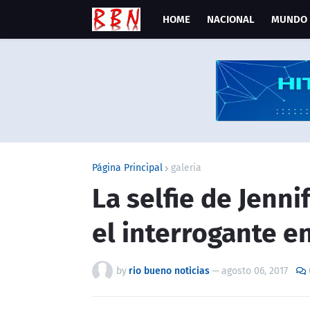
HOME
NACIONAL
MUNDO
Página Principal
galeria
La selfie de Jenn
el interrogante e
by
rio bueno noticias
—
agosto 06, 2017