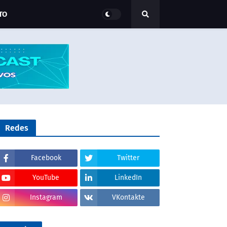
TO
Redes
Facebook
Twitter
YouTube
LinkedIn
Instagram
VKontakte