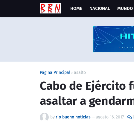
HOME
NACIONAL
MUNDO
Página Principal
asalto
Cabo de Ejército 
asaltar a gendar
by
rio bueno noticias
—
agosto 16, 2017