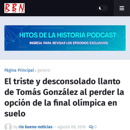
Página Principal
genero
El triste y desconsolado llanto
de Tomás González al perder la
opción de la final olímpica en
suelo
by
rio bueno noticias
—
agosto 06, 2016
0