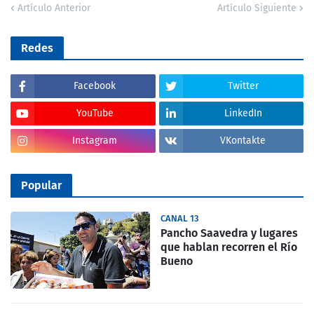
Artículo Anterior
Artículo Siguiente
Redes
Facebook
Twitter
YouTube
LinkedIn
Instagram
VKontakte
Popular
CANAL 13
Pancho Saavedra y lugares
que hablan recorren el Río
Bueno