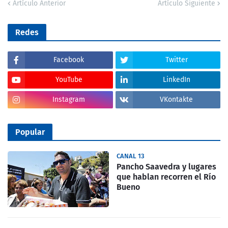
Artículo Anterior
Artículo Siguiente
Redes
Facebook
Twitter
YouTube
LinkedIn
Instagram
VKontakte
Popular
CANAL 13
Pancho Saavedra y lugares
que hablan recorren el Río
Bueno