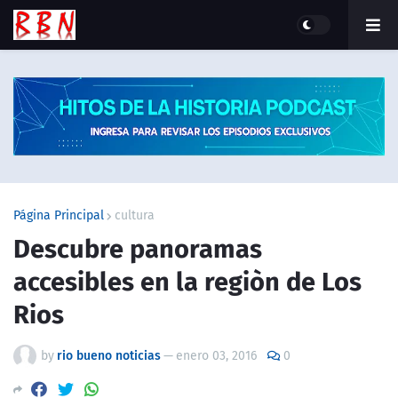
Página Principal
cultura
Descubre panoramas
accesibles en la regiòn de Los
Rios
by
rio bueno noticias
—
enero 03, 2016
0