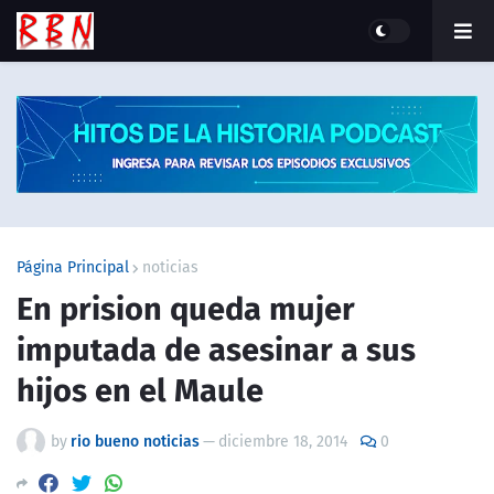
Página Principal
noticias
En prision queda mujer
imputada de asesinar a sus
hijos en el Maule
by
rio bueno noticias
—
diciembre 18, 2014
0