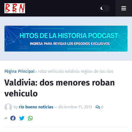
Página Principal
robo vehiculo valdivia region de los rios
Valdivia: dos menores roban
vehiculo
by
rio bueno noticias
—
diciembre 11, 2013
0