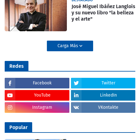
José Miguel Ibáñez Langlois
y su nuevo libro "la belleza
y el arte"
Carga Más
Redes
Facebook
Twitter
YouTube
LinkedIn
Instagram
VKontakte
Popular