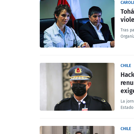
CAROL
Tohá
viol
Tras pa
Organi
CHILE
Hack
renu
exig
La jor
Estado
CHILE