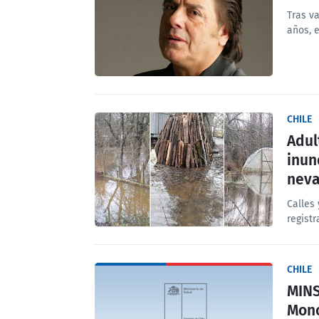
Tras va
años, 
CHILE
Adul
inun
nev
Calles
regist
CHILE
MINS
Mono