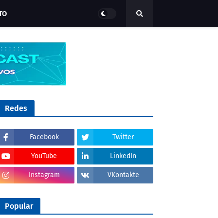
TO
Redes
Facebook
Twitter
YouTube
LinkedIn
Instagram
VKontakte
Popular