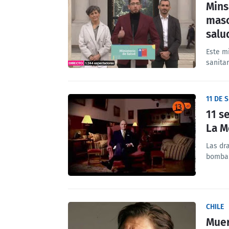
Mins
masc
salu
Este mi
sanita
11 DE 
11 s
La 
Las dr
bombar
CHILE
Muer