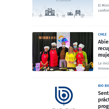
El Mini
confir
CHILE
Abie
recu
muje
La inic
Innova
BIO B
Sent
prác
prog