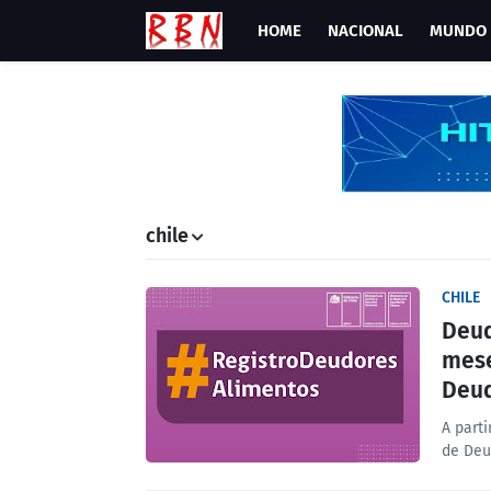
HOME
NACIONAL
MUNDO
chile
CHILE
Deud
mese
Deud
A parti
de Deu